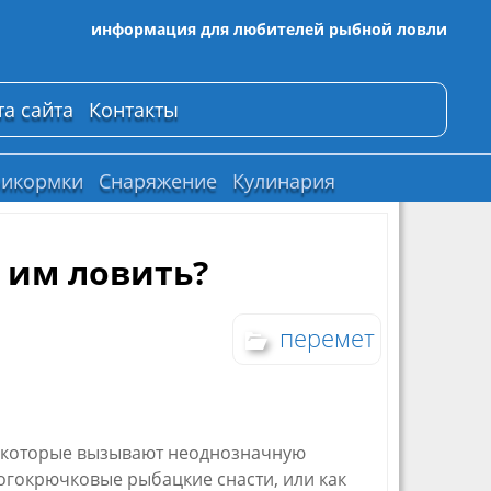
информация для любителей рыбной ловли
та сайта
Контакты
икормки
Снаряжение
Кулинария
 им ловить?
перемет
, которые вызывают неоднозначную
огокрючковые рыбацкие снасти, или как