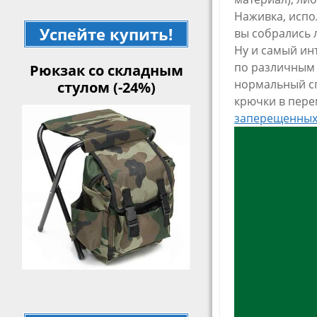
Наживка, испо
Успейте купить!
вы собрались л
Ну и самый ин
по различным 
Рюкзак со складным
нормальный сп
стулом (-24%)
крючки в пере
заперещенных 