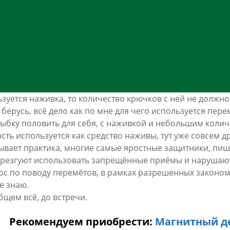
ьзуется наживка, то количество крючков с ней не должн
 берусь, всё дело как по мне для чего используется пере
рыбку половить для себя, с наживкой и небольшим колич
асть используется как средство наживы, тут уже совсем д
зывает практика, многие самые яростные защитники, пи
брезгуют использовать запрещённые приёмы и нарушают
ос по поводу перемётов, в рамках разрешенных законом, 
е знаю.
бщем всё, до встречи.
Рекомендуем приобрести:
Магнитный д