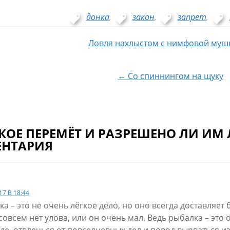
донка
,
закон
,
запрет
,
ия
Ловля нахлыстом с нимфовой муш
← Со спиннингом на щуку
КОЕ ПЕРЕМЁТ И РАЗРЕШЕНО ЛИ ИМ 
НТАРИЯ
17 В 18:44
а – это не очень лёгкое дело, но оно всегда доставляет
совсем нет улова, или он очень мал. Ведь рыбалка – это