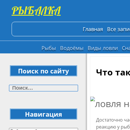
РЫБАЛКА
Главная
Все запи
Рыбы
Водоёмы
Виды ловли
Сн
Что та
Поиск по сайту
Найти:
Навигация
Достаточно ча
Навигация
реакцию у рыб