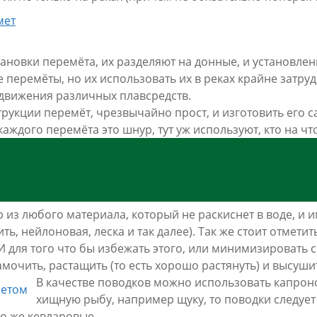
тановки перемёта, их разделяют на донные, и установлен
 перемёты, но их использовать их в реках крайне затру
движения различных плавсредств.
трукции перемёт, чрезвычайно прост, и изготовить его с
каждого перемёта это шнур, тут уж используют, кто на чт
 из любого материала, который не раскиснет в воде, и
ть, нейлоновая, леска и так далее). Так же стоит отметит
И для того что бы избежать этого, или минимизировать 
амочить, растащить (то есть хорошо растянуть) и высуши
В качестве поводков можно использовать капрон
хищную рыбу, например щуку, то поводки следует
бо же кевларовые.