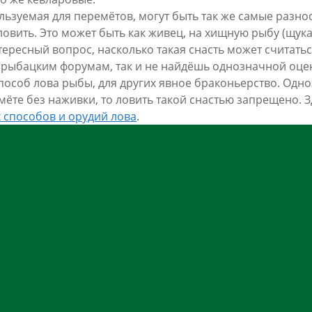
льзуемая для перемётов, могут быть так же самые разно
овить. Это может быть как живец, на хищную рыбу (щука, 
тересный вопрос, насколько такая снасть может считать
рыбацким форумам, так и не найдёшь однозначной оценк
особ лова рыбы, для других явное браконьерство. Одноз
мёте без наживки, то ловить такой снастью запрещено. 
способов и орудий лова
.