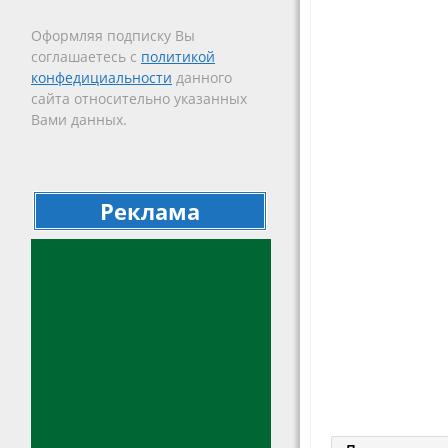
Оформляя подписку Вы
соглашаетесь с
политикой
конфедициальности
данного
сайта относительно указанных
Вами данных.
Реклама