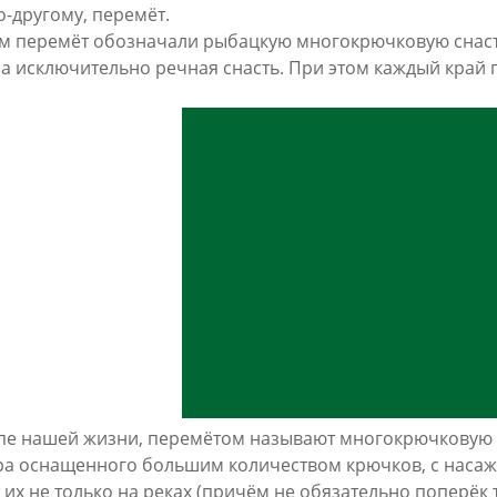
о-другому, перемёт.
м перемёт обозначали рыбацкую многокрючковую снасть
ыла исключительно речная снасть. При этом каждый край 
пе нашей жизни, перемётом называют многокрючковую сн
а оснащенного большим количеством крючков, с насаж
их не только на реках (причём не обязательно поперёк т