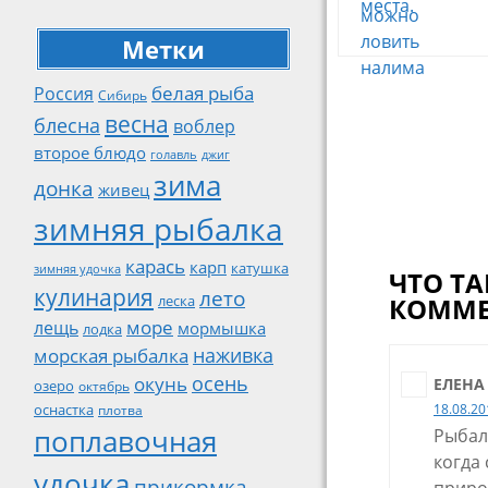
Метки
Навигац
белая рыба
Россия
Сибирь
весна
блесна
воблер
по
второе блюдо
джиг
голавль
записям
зима
донка
живец
зимняя рыбалка
карась
карп
катушка
зимняя удочка
ЧТО ТА
кулинария
лето
леска
КОММЕ
море
лещь
мормышка
лодка
наживка
морская рыбалка
осень
окунь
ЕЛЕНА
озеро
октябрь
оснастка
18.08.20
плотва
поплавочная
Рыбалк
когда 
удочка
прикормка