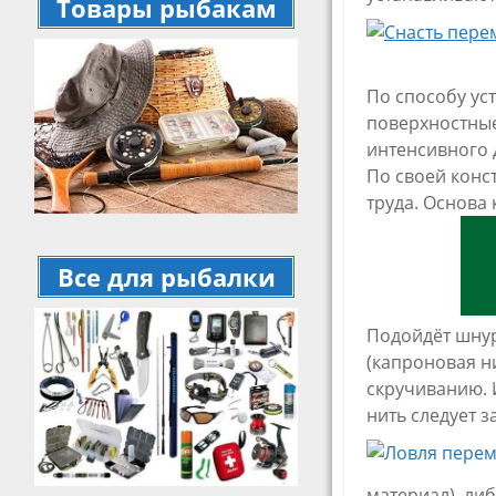
Товары рыбакам
По способу ус
поверхностные
интенсивного 
По своей конс
труда. Основа 
Все для рыбалки
Подойдёт шнур
(капроновая ни
скручиванию. 
нить следует з
материал), ли