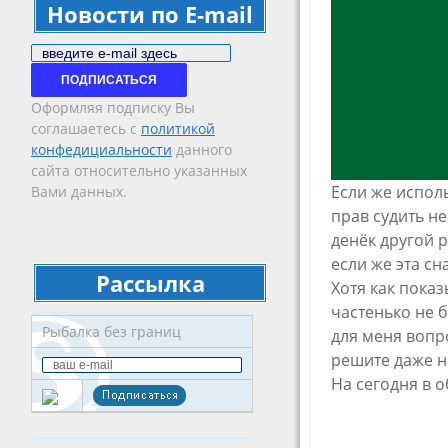
Новости по E-mail
Email
Subscription
ПОДПИСАТЬСЯ
Оформляя подписку Вы
соглашаетесь с
политикой
конфедициальности
данного
сайта относительно указанных
Если же испол
Вами данных.
прав судить не
денёк другой 
если же эта сн
Рассылка
Хотя как пока
частенько не 
Рыбалка без границ
для меня вопр
решите даже н
На сегодня в о