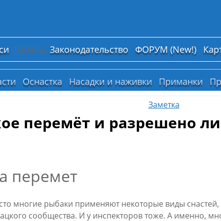
си
Законодательство
ФОРУМ (New!)
Кар
ТОВАРЫ
асти
Оснастка
Насадки и наживки
Приманки
Пр
Заметка
кое перемёт и разрешено ли
сто многие рыбаки применяют некоторые виды снастей
ацкого сообщества. И у инспекторов тоже. А именно, мн