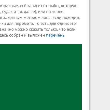
образные, всё зависит от рыбы, которую
судак и так далее), или на червя.
ся законным методом лова. Если походить
и для перемёта. То есть для одних это
начно можно сказать только, что если
Здесь собран и выложен
перечень