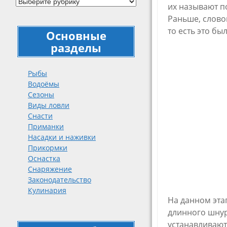
их называют п
Раньше, слово
то есть это б
Основные
разделы
Рыбы
Водоёмы
Сезоны
Виды ловли
Снасти
Приманки
Насадки и наживки
Прикормки
Оснастка
Снаряжение
Законодательство
Кулинария
На данном эта
длинного шнур
устанавливают 