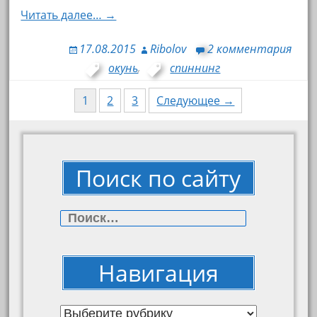
Читать далее… →
17.08.2015
Ribolov
2 комментария
окунь
,
спиннинг
1
2
3
Следующее →
Навигация по записям
Поиск по сайту
Найти:
Навигация
Навигация