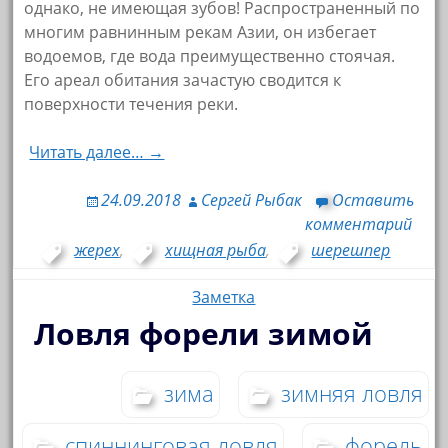
однако, не имеющая зубов! Распространенный по
многим равнинным рекам Азии, он избегает
водоемов, где вода преимущественно стоячая.
Его ареал обитания зачастую сводится к
поверхности течения реки.
Читать далее… →
24.09.2018
Сергей Рыбак
Оставить
комментарий
жерех
,
хищная рыба
,
шерешпер
Заметка
Ловля форели зимой
зима
зимняя ловля
спиннинговая ловля
форель