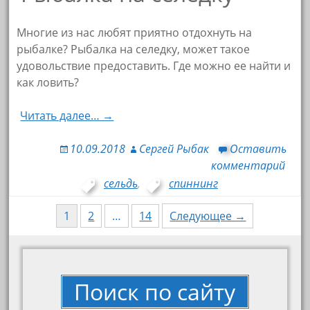
Многие из нас любят приятно отдохнуть на
рыбалке? Рыбалка на селедку, может такое
удовольствие предоставить. Где можно ее найти и
как ловить?
Читать далее… →
10.09.2018
Сергей Рыбак
Оставить
комментарий
сельдь
,
спиннинг
Навигация
1
2
…
14
Следующее →
по
записям
Поиск по сайту