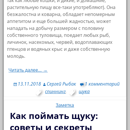
так как любые кошки, и дикие, и домашние,
растительную пищу все-таки употребляют). Она
безжалостна и коварна, обладает непомерным
аппетитом и еще большей жадностью, может
нападать на добычу размером с половину
собственного туловища, поедает любых рыб,
личинок, насекомых, червей, водоплавающих
птенцов и водяных крыс и даже собственную
молодь.
Читать далее… →
13.11.2018
Сергей Рыбак
1 комментарий
спиннинг
,
щука
Заметка
Как поймать щуку:
советы и секреты