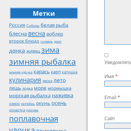
Метки
белая рыба
Россия
Сибирь
весна
блесна
воблер
второе блюдо
джиг
голавль
зима
донка
живец
зимняя рыбалка
Уведомлять
карась
карп
катушка
зимняя удочка
Имя
*
кулинария
лето
леска
море
лещь
мормышка
лодка
наживка
морская рыбалка
Email
*
осень
окунь
озеро
октябрь
оснастка
плотва
поплавочная
Сайт
удочка
прикормка