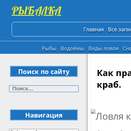
РЫБАЛКА
Главная
Все запи
Рыбы
Водоёмы
Виды ловли
Сн
Как пр
Поиск по сайту
краб.
Найти:
Навигация
Навигация