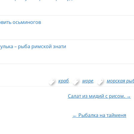
овить осьминогов
улька – рыба римской знати
краб
,
море
,
морская ры
ия
Салат из мидий с рисом. →
← Рыбалка на тайменя