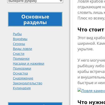
Ловля крабов 
отдыхающие на
словить лишь 
Основные
Плюс ко всему,
разделы
Что стоит
Рыбы
Этот вид краб
Водоёмы
шириной. Каме
Сезоны
Виды ловли
укрытие.
Снасти
Приманки
У него могучи
Насадки и наживки
рыбёшку либо 
Прикормки
крабы встречаю
Оснастка
и внушительны
Снаряжение
быстрые и неи
Законодательство
Кулинария
Что нужно