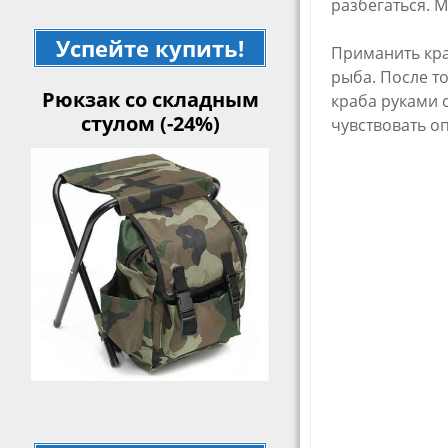
разбегаться. М
Успейте купить!
Приманить кра
рыба. После т
Рюкзак со складным
краба руками с
стулом (-24%)
чувствовать о