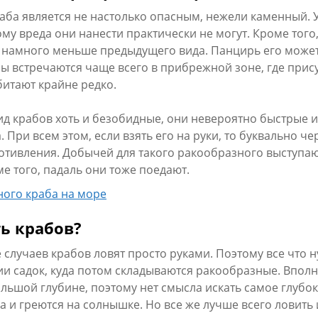
аба является не настолько опасным, нежели каменный. 
му вреда они нанести практически не могут. Кроме того
намного меньше предыдущего вида. Панцирь его может 
ы встречаются чаще всего в прибрежной зоне, где прису
битают крайне редко.
ид крабов хоть и безобидные, они невероятно быстрые и 
 При всем этом, если взять его на руки, то буквально че
отивления. Добычей для такого ракообразного выступаю
ме того, падаль они тоже поедают.
ь крабов?
 случаев крабов ловят просто руками. Поэтому все что н
ии садок, куда потом складываются ракообразные. Впол
ольшой глубине, поэтому нет смысла искать самое глубок
а и греются на солнышке. Но все же лучше всего ловить 