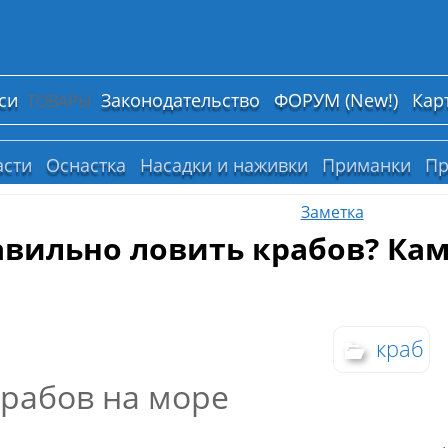
си
Законодательство
ФОРУМ (New!)
Кар
ТОВАРЫ
асти
Оснастка
Насадки и наживки
Приманки
Пр
Заметка
авильно ловить крабов? Ка
краб