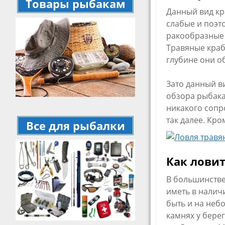
Товары рыбакам
Данный вид кр
слабые и поэто
ракообразные 
Травяные краб
глубине они о
Зато данный в
обзора рыбака.
никакого сопр
так далее. Кро
Все для рыбалки
Как ловит
В большинстве
иметь в налич
быть и на неб
камнях у берег