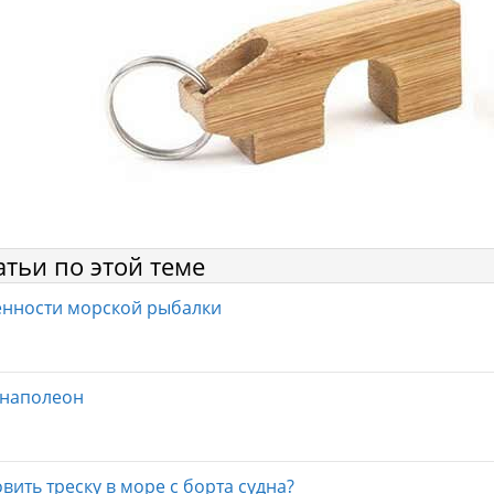
атьи по этой теме
нности морской рыбалки
-наполеон
овить треску в море с борта судна?