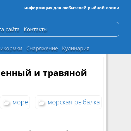
информация для любителей рыбной ловли
та сайта
Контакты
икормки
Снаряжение
Кулинария
менный и травяной
море
морская рыбалка