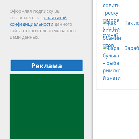
Оформляя подписку Вы
соглашаетесь с
политикой
Как л
конфедициальности
данного
сайта относительно указанных
Вами данных.
Бараб
Реклама
Навигац
по
записям