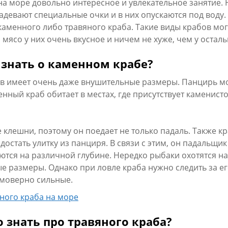
на море довольно интересное и увлекательное занятие. 
девают специальные очки и в них опускаются под воду.
каменного либо травяного краба. Такие виды крабов мо
 мясо у них очень вкусное и ничем не хуже, чем у оста
 знать о каменном крабе?
ов имеет очень даже внушительные размеры. Панцирь м
нный краб обитает в местах, где присутствует каменисто
е клешни, поэтому он поедает не только падаль. Также 
достать улитку из панциря. В связи с этим, он падальщ
тся на различной глубине. Нередко рыбаки охотятся на т
е размеры. Однако при ловле краба нужно следить за е
моверно сильные.
 знать про травяного краба?