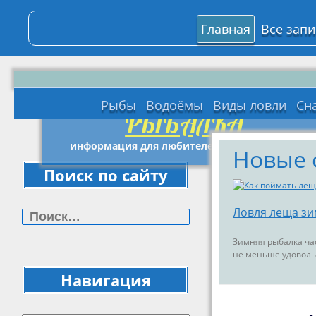
Главная
Все запи
Рыбы
Водоёмы
Виды ловли
Сн
РЫБАЛКА
информация для любителей рыбной ловли
Новые с
Поиск по сайту
Найти:
Ловля леща з
Зимняя рыбалка ча
не меньше удовольст
Навигация
Навигация