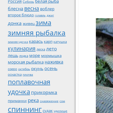
белая рыба
Россия
Сибирь
весна
блесна
воблер
второе блюдо
джиг
голавль
зима
донка
живец
зимняя рыбалка
карась
карп
катушка
зимняя удочка
кулинария
лето
леска
море
лещь
мормышка
лодка
наживка
морская рыбалка
осень
окунь
озеро
октябрь
оснастка
плотва
поплавочная
удочка
прикормка
река
приманки
снаряжение
сом
спиннинг
судак
удилище