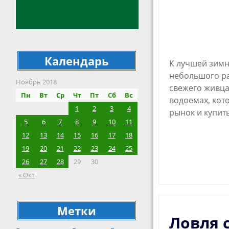
Календарь
К лучшей зимн
небольшого ра
Ноябрь 2018
свежего живца
Пн
Вт
Ср
Чт
Пт
Сб
Вс
водоемах, кот
1
2
3
4
рынок и купит
5
6
7
8
9
10
11
12
13
14
15
16
17
18
19
20
21
22
23
24
25
26
27
28
29
30
« Окт
Метки
Ловля 