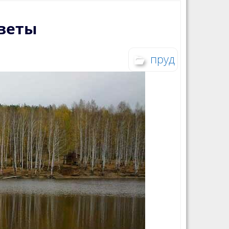
оветы
пруд