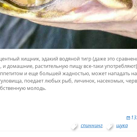
центный хищник, эдакий водяной тигр (даже это сравнени
е, и домашние, растительную пищу все-таки употребляют)
петитом и еще большей жадностью, может нападать на
туловища, поедает любых рыб, личинок, насекомых, чер
обственную молодь.
13
спиннинг
,
щука