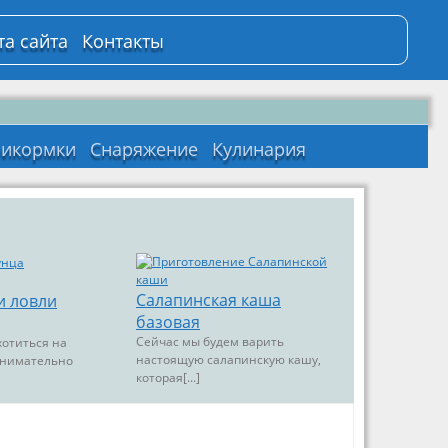
та сайта
Контакты
икормки
Снаряжение
Кулинария
Салапинская каша
и ловли
базовая
Сейчас мы будем варить
хотиться на
настоящую салапинскую кашу,
 внимательно
которая[...]