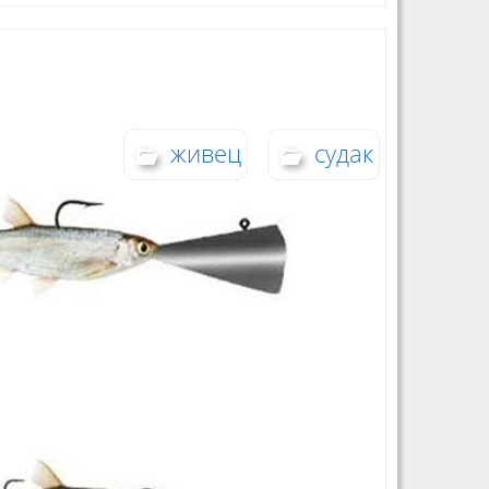
живец
судак