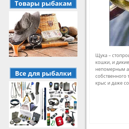
Товары рыбакам
Щука – стопро
кошки, и дики
непомерным ап
Все для рыбалки
собственного 
крыс и даже с