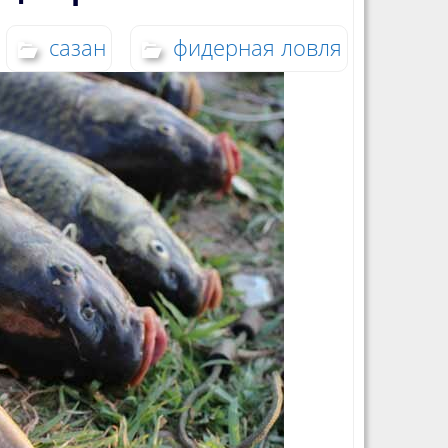
сазан
фидерная ловля