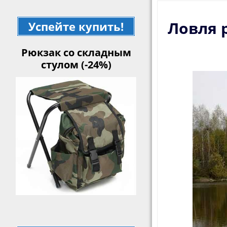
Ловля 
Успейте купить!
Рюкзак со складным
стулом (-24%)