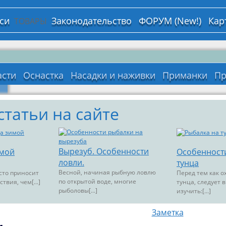
си
Законодательство
ФОРУМ (New!)
Кар
ТОВАРЫ
асти
Оснастка
Насадки и наживки
Приманки
Пр
татьи на сайте
Вырезуб. Особенности
имой
Особенност
ловли.
тунца
Весной, начиная рыбную ловлю
сто приносит
Перед тем как о
по открытой воде, многие
вия, чем[...]
тунца, следует
рыболовы[...]
изучить:[...]
Заметка